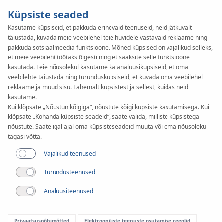
Küpsiste seaded
Kasutame küpsiseid, et pakkuda erinevaid teenuseid, neid jätkuvalt
täiustada, kuvada meie veebilehel teie huvidele vastavaid reklaame ning
KAN-therm
SYSTEM
pakkuda sotsiaalmeedia funktsioone. Mõned küpsised on vajalikud selleks,
Push
et meie veebileht töötaks õigesti ning et saaksite selle funktsioone
Projektid
kasutada. Teie nõusolekul kasutame ka analüüsiküpsiseid, et oma
veebilehte täiustada ning turundusküpsiseid, et kuvada oma veebilehel
reklaame ja muud sisu. Lähemalt küpsistest ja sellest, kuidas neid
kasutame.
Läbimõõtude valik
Kui klõpsate „Nõustun kõigiga“, nõustute kõigi küpsiste kasutamisega. Kui
12-32 mm
klõpsate „Kohanda küpsiste seadeid“, saate valida, milliste küpsistega
nõustute. Saate igal ajal oma küpsisteseadeid muuta või oma nõusoleku
Kasutamine
tagasi võtta.
Vajalikud teenused
Turundusteenused
Analüüsiteenused
Privaatsuspõhimõtted
Elektrooniliste teenuste osutamise reeglid