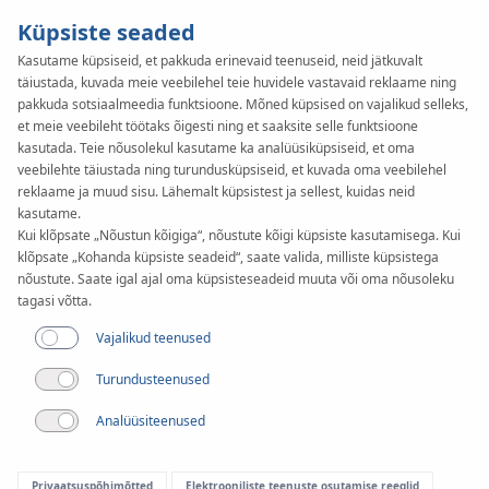
Küpsiste seaded
Kasutame küpsiseid, et pakkuda erinevaid teenuseid, neid jätkuvalt
täiustada, kuvada meie veebilehel teie huvidele vastavaid reklaame ning
KAN-therm
SYSTEM
pakkuda sotsiaalmeedia funktsioone. Mõned küpsised on vajalikud selleks,
Copper
et meie veebileht töötaks õigesti ning et saaksite selle funktsioone
kasutada. Teie nõusolekul kasutame ka analüüsiküpsiseid, et oma
veebilehte täiustada ning turundusküpsiseid, et kuvada oma veebilehel
reklaame ja muud sisu. Lähemalt küpsistest ja sellest, kuidas neid
Tööriistad
kasutame.
Kui klõpsate „Nõustun kõigiga“, nõustute kõigi küpsiste kasutamisega. Kui
klõpsate „Kohanda küpsiste seadeid“, saate valida, milliste küpsistega
Läbimõõtude valik
nõustute. Saate igal ajal oma küpsisteseadeid muuta või oma nõusoleku
12-108 mm
tagasi võtta.
Vajalikud teenused
Kasutamine
Turundusteenused
Analüüsiteenused
Privaatsuspõhimõtted
Elektrooniliste teenuste osutamise reeglid