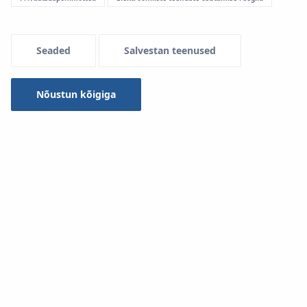
Menu Systemowe
Seaded
Salvestan teenused
Nõustun kõigiga
Lisaks liitmikele pakub süsteem
KAN-therm Copper
ka
suurt valikut professionaalseid ja kvaliteetseid tööriistu
elementide ohutuks ning kindlaks ühendamiseks.
Valikus on tuntud tootjate elektri- või akutööriistad, mis
tuleb valida koostatavate torude läbimõõdust lähtudes.
Tööriistad KAN-therm:
1.
Elektripress AC 3000
A.
M-profiiliga lõuad KAN-therm 22–25 mm