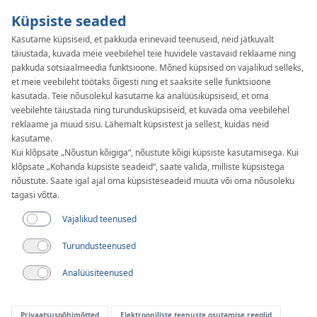
Küpsiste seaded
Kasutame küpsiseid, et pakkuda erinevaid teenuseid, neid jätkuvalt
täiustada, kuvada meie veebilehel teie huvidele vastavaid reklaame ning
KAN-therm
SYSTEM
pakkuda sotsiaalmeedia funktsioone. Mõned küpsised on vajalikud selleks,
Sprinkler
et meie veebileht töötaks õigesti ning et saaksite selle funktsioone
kasutada. Teie nõusolekul kasutame ka analüüsiküpsiseid, et oma
veebilehte täiustada ning turundusküpsiseid, et kuvada oma veebilehel
Inox
reklaame ja muud sisu. Lähemalt küpsistest ja sellest, kuidas neid
kasutame.
Kui klõpsate „Nõustun kõigiga“, nõustute kõigi küpsiste kasutamisega. Kui
klõpsate „Kohanda küpsiste seadeid“, saate valida, milliste küpsistega
Projektid
nõustute. Saate igal ajal oma küpsisteseadeid muuta või oma nõusoleku
tagasi võtta.
Läbimõõtude valik
Vajalikud teenused
22-108 mm
Turundusteenused
Kasutamine
Analüüsiteenused
Privaatsuspõhimõtted
Elektrooniliste teenuste osutamise reeglid