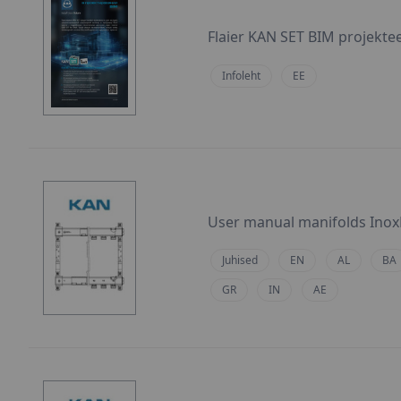
Flaier KAN SET BIM projektee
Infoleht
EE
User manual manifolds Ino
Juhised
EN
AL
BA
GR
IN
AE