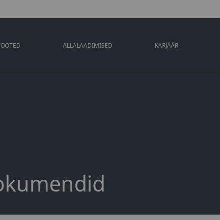
TOOTED
ALLALAADIMISED
KARJÄÄR
okumendid