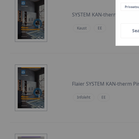
Privaats
SYSTEM KAN-therm Pinna-kü
Kaust
EE
Se
Flaier SYSTEM KAN-therm Pi
Infoleht
EE