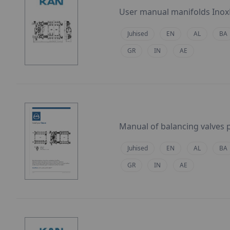
User manual manifolds Ino
Juhised
EN
AL
BA
GR
IN
AE
Manual of balancing valves 
Juhised
EN
AL
BA
GR
IN
AE