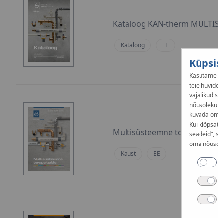
Kataloog KAN-therm MULTIS
Kataloog
EE
Küpsi
Kasutame k
teie huvid
vajalikud s
nõusolekul
kuvada oma
Kui klõpsa
Multisüsteemne torupaigald
seadeid“, 
oma nõusol
Kaust
EE