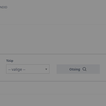
:
NDID
Tüüp
-- valige --
Otsing