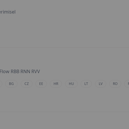
rimisel
xFlow RBB RNN RVV
BG
CZ
EE
HR
HU
LT
LV
RO