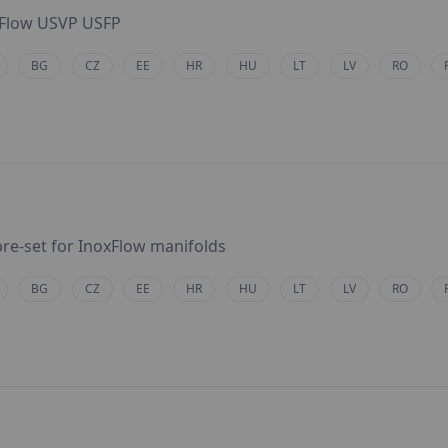
xFlow USVP USFP
BG
CZ
EE
HR
HU
LT
LV
RO
pre-set for InoxFlow manifolds
BG
CZ
EE
HR
HU
LT
LV
RO