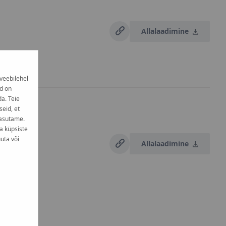
Allalaadimine
veebilehel
d on
da. Teie
eid, et
kasutame.
a küpsiste
uta või
Allalaadimine