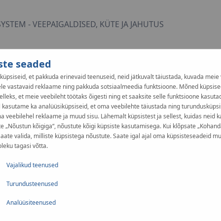
YSTEM - VEEPAIGALDISED, KÜTE JA JAHUTUS
ste seaded
üpsiseid, et pakkuda erinevaid teenuseid, neid jätkuvalt täiustada, kuvada meie 
ele vastavaid reklaame ning pakkuda sotsiaalmeedia funktsioone. Mõned küpsise
elleks, et meie veebileht töötaks õigesti ning et saaksite selle funktsioone kasuta
 kasutame ka analüüsiküpsiseid, et oma veebilehte täiustada ning turundusküpsis
 veebilehel reklaame ja muud sisu. Lähemalt küpsistest ja sellest, kuidas neid 
te „Nõustun kõigiga“, nõustute kõigi küpsiste kasutamisega. Kui klõpsate „Kohand
is
saate valida, milliste küpsistega nõustute. Saate igal ajal oma küpsisteseadeid mu
eku tagasi võtta.
Vajalikud teenused
Turundusteenused
Analüüsiteenused