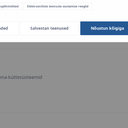
uspõhimõtted
Elektrooniliste teenuste osutamise reeglid
ttesüsteemid
aded
Salvestan teenused
Nõustun kõigiga
nna-küttesüsteemid