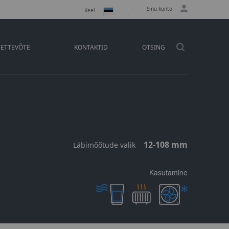
Sinu konto
Keel
ETTEVÕTE
KONTAKTID
OTSING
12-108 mm
Läbimõõtude valik
Kasutamine