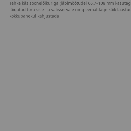
Tehke käsisoonelõikuriga (läbimõõtudel 66,7–108 mm kasutage
lõigatud toru sise- ja välisservale ning eemaldage kõik laastu
kokkupanekul kahjustada