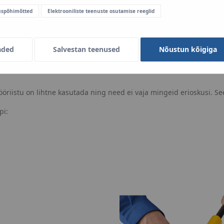
uspõhimõtted
Elektrooniliste teenuste osutamise reeglid
aded
Salvestan teenused
Nõustun kõigiga
usel lihtne, kiire ja mis kõige tähtsam – ohutu (ilma tuletööta) p
iistu on lihtne kasutada ning need ei vaja mingeid erioskusi. See
pi: