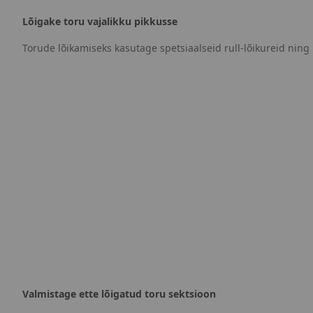
Lõigake toru vajalikku pikkusse
Torude lõikamiseks kasutage spetsiaalseid rull-lõikureid ning l
Valmistage ette lõigatud toru sektsioon