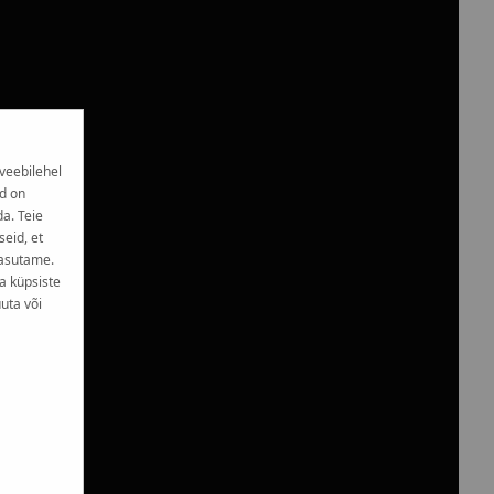
veebilehel
d on
da. Teie
eid, et
kasutame.
a küpsiste
uta või