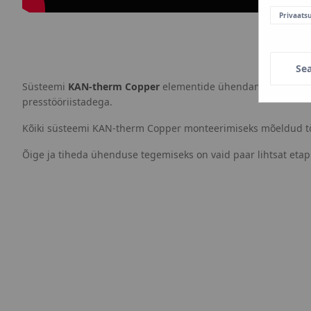
Privaats
Se
Süsteemi
KAN-therm Copper
elementide ühendamiseks on kasut
presstööriistadega.
Kõiki süsteemi KAN-therm Copper monteerimiseks mõeldud töör
Õige ja tiheda ühenduse tegemiseks on vaid paar lihtsat etap