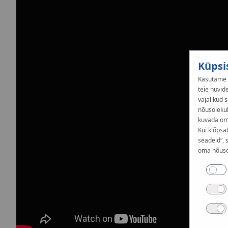
Küpsi
Kasutame k
teie huvid
vajalikud s
nõusolekul
kuvada oma
Kui klõpsa
seadeid“, 
oma nõusol