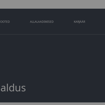
TOOTED
ALLALAADIMISED
KARJÄÄR
galdus