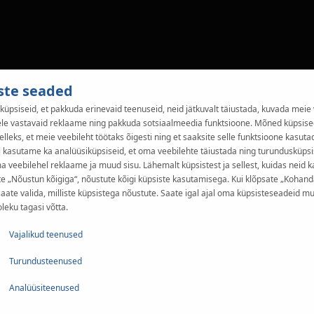
ste seaded
üpsiseid, et pakkuda erinevaid teenuseid, neid jätkuvalt täiustada, kuvada meie 
ele vastavaid reklaame ning pakkuda sotsiaalmeedia funktsioone. Mõned küpsise
elleks, et meie veebileht töötaks õigesti ning et saaksite selle funktsioone kasuta
 kasutame ka analüüsiküpsiseid, et oma veebilehte täiustada ning turundusküpsis
 veebilehel reklaame ja muud sisu. Lähemalt küpsistest ja sellest, kuidas neid 
te „Nõustun kõigiga“, nõustute kõigi küpsiste kasutamisega. Kui klõpsate „Kohand
saate valida, milliste küpsistega nõustute. Saate igal ajal oma küpsisteseadeid mu
eku tagasi võtta.
Vajalikud teenused
Turundusteenused
Analüüsiteenused