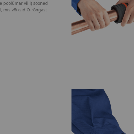
 poolümar viili) sooned
d, mis võiksid O-rõngast