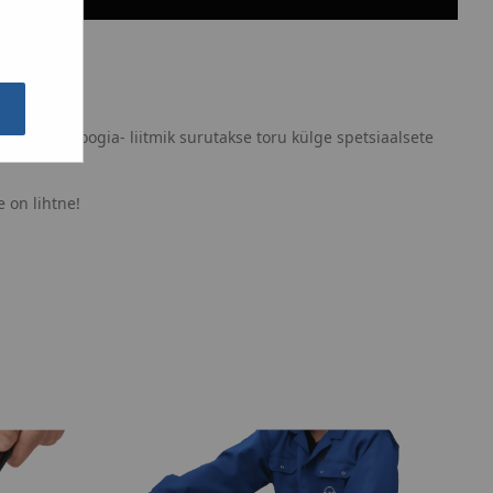
resstehnoloogia- liitmik surutakse toru külge spetsiaalsete
 on lihtne!