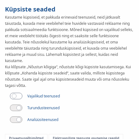
Küpsiste seaded
Kasutame küpsiseid, et pakkuda erinevaid teenuseid, neid jätkuvalt
täiustada, kuvada meie veebilehel teie huvidele vastavaid reklaame ning
KAN-therm
SYSTEM
pakkuda sotsiaalmeedia funktsioone. Mõned küpsised on vajalikud selleks,
Steel
et meie veebileht töötaks õigesti ning et saaksite selle funktsioone
Paigaldus
kasutada. Teie nõusolekul kasutame ka analüüsiküpsiseid, et oma
veebilehte täiustada ning turundusküpsiseid, et kuvada oma veebilehel
reklaame ja muud sisu. Lähemalt küpsistest ja sellest, kuidas neid
kasutame.
Läbimõõtude valik
Kui klõpsate „Nõustun kõigiga“, nõustute kõigi küpsiste kasutamisega. Kui
12-108 mm
klõpsate „Kohanda küpsiste seadeid“, saate valida, milliste küpsistega
nõustute. Saate igal ajal oma küpsisteseadeid muuta või oma nõusoleku
Kasutamine
tagasi võtta.
Vajalikud teenused
Turundusteenused
Analüüsiteenused
Privaatsuspõhimõtted
Elektrooniliste teenuste osutamise reeglid