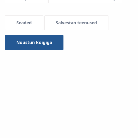
Menu Systemowe
Seaded
Salvestan teenused
Nõustun kõigiga
Steel/Inox paigaldusvideo