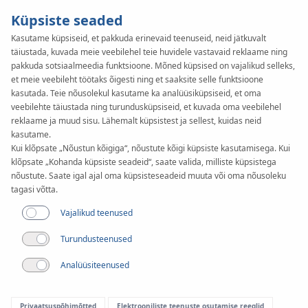
Küpsiste seaded
Kasutame küpsiseid, et pakkuda erinevaid teenuseid, neid jätkuvalt
täiustada, kuvada meie veebilehel teie huvidele vastavaid reklaame ning
KAN-therm
SYSTEM
pakkuda sotsiaalmeedia funktsioone. Mõned küpsised on vajalikud selleks,
ultraPRESS
et meie veebileht töötaks õigesti ning et saaksite selle funktsioone
kasutada. Teie nõusolekul kasutame ka analüüsiküpsiseid, et oma
veebilehte täiustada ning turundusküpsiseid, et kuvada oma veebilehel
reklaame ja muud sisu. Lähemalt küpsistest ja sellest, kuidas neid
Torud
kasutame.
Kui klõpsate „Nõustun kõigiga“, nõustute kõigi küpsiste kasutamisega. Kui
klõpsate „Kohanda küpsiste seadeid“, saate valida, milliste küpsistega
Läbimõõtude valik
nõustute. Saate igal ajal oma küpsisteseadeid muuta või oma nõusoleku
16-63 mm
tagasi võtta.
Vajalikud teenused
Kasutamine
Turundusteenused
Analüüsiteenused
Privaatsuspõhimõtted
Elektrooniliste teenuste osutamise reeglid