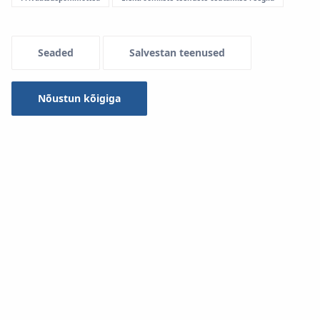
Menu Systemowe
Seaded
Salvestan teenused
Nõustun kõigiga
Tänu KAN-therm ultraPRESSi liitmike uuele ehitusele on
valikus kahesuguse konstruktsiooniga torusid: