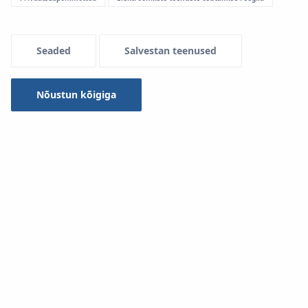
Menu Systemowe
Seaded
Salvestan teenused
Nõustun kõigiga
Süsteemis
KAN-therm Push
on suur valik liugmuhviga
liitmikke.
Kõik liitmikud on valmistatud tehnoloogiliselt täiustatud
PPSU-polümeerist või ülikvaliteetsest CW617N messingist.