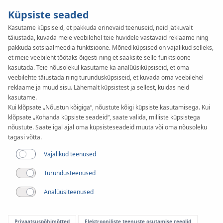
Küpsiste seaded
Kasutame küpsiseid, et pakkuda erinevaid teenuseid, neid jätkuvalt
täiustada, kuvada meie veebilehel teie huvidele vastavaid reklaame ning
KAN-therm
SYSTEM
pakkuda sotsiaalmeedia funktsioone. Mõned küpsised on vajalikud selleks,
Push
et meie veebileht töötaks õigesti ning et saaksite selle funktsioone
Liitmikud
kasutada. Teie nõusolekul kasutame ka analüüsiküpsiseid, et oma
veebilehte täiustada ning turundusküpsiseid, et kuvada oma veebilehel
reklaame ja muud sisu. Lähemalt küpsistest ja sellest, kuidas neid
kasutame.
Läbimõõtude valik
Kui klõpsate „Nõustun kõigiga“, nõustute kõigi küpsiste kasutamisega. Kui
12-32 mm
klõpsate „Kohanda küpsiste seadeid“, saate valida, milliste küpsistega
nõustute. Saate igal ajal oma küpsisteseadeid muuta või oma nõusoleku
Kasutamine
tagasi võtta.
Vajalikud teenused
Turundusteenused
Analüüsiteenused
Privaatsuspõhimõtted
Elektrooniliste teenuste osutamise reeglid