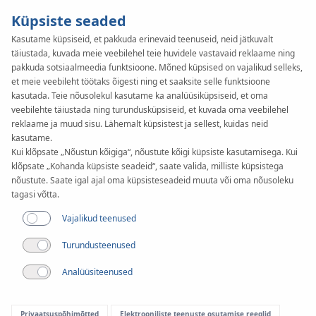
Küpsiste seaded
Kasutame küpsiseid, et pakkuda erinevaid teenuseid, neid jätkuvalt
täiustada, kuvada meie veebilehel teie huvidele vastavaid reklaame ning
pakkuda sotsiaalmeedia funktsioone. Mõned küpsised on vajalikud selleks,
et meie veebileht töötaks õigesti ning et saaksite selle funktsioone
Artikkel
kasutada. Teie nõusolekul kasutame ka analüüsiküpsiseid, et oma
Uus etapp KAN BIM
veebilehte täiustada ning turundusküpsiseid, et kuvada oma veebilehel
reklaame ja muud sisu. Lähemalt küpsistest ja sellest, kuidas neid
arengus:
kasutame.
Kui klõpsate „Nõustun kõigiga“, nõustute kõigi küpsiste kasutamisega. Kui
süsteemikomplektid
klõpsate „Kohanda küpsiste seadeid“, saate valida, milliste küpsistega
nõustute. Saate igal ajal oma küpsisteseadeid muuta või oma nõusoleku
tagasi võtta.
projekteerijatele
Vajalikud teenused
Turundusteenused
Analüüsiteenused
Privaatsuspõhimõtted
Elektrooniliste teenuste osutamise reeglid