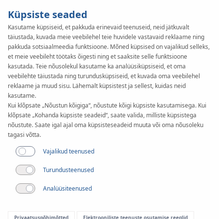
Küpsiste seaded
Kasutame küpsiseid, et pakkuda erinevaid teenuseid, neid jätkuvalt
täiustada, kuvada meie veebilehel teie huvidele vastavaid reklaame ning
pakkuda sotsiaalmeedia funktsioone. Mõned küpsised on vajalikud selleks,
et meie veebileht töötaks õigesti ning et saaksite selle funktsioone
Artikkel
kasutada. Teie nõusolekul kasutame ka analüüsiküpsiseid, et oma
Süsteem KAN-therm
veebilehte täiustada ning turundusküpsiseid, et kuvada oma veebilehel
reklaame ja muud sisu. Lähemalt küpsistest ja sellest, kuidas neid
ultraLINE – ajatu
kasutame.
Kui klõpsate „Nõustun kõigiga“, nõustute kõigi küpsiste kasutamisega. Kui
kvaliteet ja veelgi pikem
klõpsate „Kohanda küpsiste seadeid“, saate valida, milliste küpsistega
nõustute. Saate igal ajal oma küpsisteseadeid muuta või oma nõusoleku
tagasi võtta.
garantii
Vajalikud teenused
Turundusteenused
Analüüsiteenused
Privaatsuspõhimõtted
Elektrooniliste teenuste osutamise reeglid