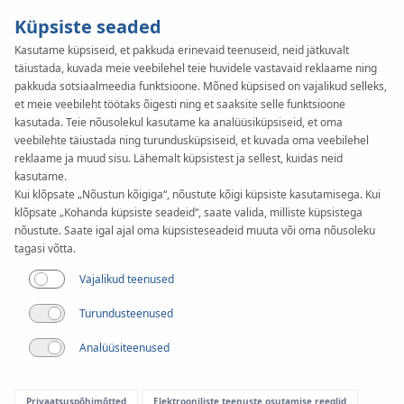
Küpsiste seaded
Kasutame küpsiseid, et pakkuda erinevaid teenuseid, neid jätkuvalt
Artikkel
täiustada, kuvada meie veebilehel teie huvidele vastavaid reklaame ning
Soojus taldade all:
pakkuda sotsiaalmeedia funktsioone. Mõned küpsised on vajalikud selleks,
et meie veebileht töötaks õigesti ning et saaksite selle funktsioone
kasutada. Teie nõusolekul kasutame ka analüüsiküpsiseid, et oma
süsteemiga KAN-therm
veebilehte täiustada ning turundusküpsiseid, et kuvada oma veebilehel
reklaame ja muud sisu. Lähemalt küpsistest ja sellest, kuidas neid
Profil tehtud
kasutame.
Kui klõpsate „Nõustun kõigiga“, nõustute kõigi küpsiste kasutamisega. Kui
põrandakütte eelised ja
klõpsate „Kohanda küpsiste seadeid“, saate valida, milliste küpsistega
nõustute. Saate igal ajal oma küpsisteseadeid muuta või oma nõusoleku
tagasi võtta.
mugavus
Vajalikud teenused
Turundusteenused
Analüüsiteenused
Privaatsuspõhimõtted
Elektrooniliste teenuste osutamise reeglid