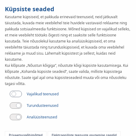
Küpsiste seaded
Kasutame küpsiseid, et pakkuda erinevaid teenuseid, neid jätkuvalt
täiustada, kuvada meie veebilehel teie huvidele vastavaid reklaame ning
pakkuda sotsiaalmeedia funktsioone. Mõned küpsised on vajalikud selleks,
et meie veebileht töötaks õigesti ning et saaksite selle funktsioone
kasutada. Teie nõusolekul kasutame ka analüüsiküpsiseid, et oma
veebilehte täiustada ning turundusküpsiseid, et kuvada oma veebilehel
Artikkel
reklaame ja muud sisu. Lähemalt küpsistest ja sellest, kuidas neid
China International
kasutame.
Kui klõpsate „Nõustun kõigiga“, nõustute kõigi küpsiste kasutamisega. Kui
Import Export w
klõpsate „Kohanda küpsiste seadeid“, saate valida, milliste küpsistega
nõustute. Saate igal ajal oma küpsisteseadeid muuta või oma nõusoleku
tagasi võtta.
Shanghaiu
Vajalikud teenused
Turundusteenused
Analüüsiteenused
Privaatsuspõhimõtted
Elektrooniliste teenuste osutamise reeglid